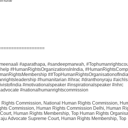
india/
==================
rameenaali #aparathapa, #sandeepmarwah, #Tophumanrightscou
galhelp #HumanRightsOrganizationsInIndia, #HumanRightsCompl
manRightsMembership ##TopHumanRightsOrganisationofIndi
ightsleadership #humanitarian #ihrac #dranthonyraju #aichls
stofindia #motivationalspeaker #inspirationalspeaker #nhrc
aladvocate #nationalhumanrightscommission
man Rights Commission, National Human Rights Commission, Hu
Rights Commission, Human Rights Commission Delhi, Human Ri
Court, Human Rights Membership, Top Human Rights Organisa
y Raju Advocate Supreme Court, Human Rights Membership, Top