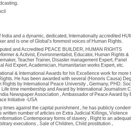
dcasting.
cil
f India and a dynamic, dedicated, Internationally accredited H
nd is one of Global's foremost voices of Human Rights.
lly Reputed and Accredited PEACE BUILDER, HUMAN RIGHTS
rmer & Activist, Environmentalist, Educator, Human Rights &
angemaker, Teacher Trainer, Disaster management Expert, Panel
egal Aid Expert, Academician, Humanitarian works Expert, etc.
ional & International Awards for his Excellence work for more 
 Rights. He has been awarded with several (Honoris Causa) De
n Rights by International Peace University , Germany, PHD. Soc
 Life time membership and Award by International Journalism C
l India Newspaper Association , Ambassador of Peace Award by 
ce Initiative -USA
ny times against the capital punishment , he has publicly cond
 written number of articles on Extra Judicial Killings, Violence
Information Contemporary forms of slavery , Right to an adequa
itrary executions , Sale of Children, Child prostitution ,