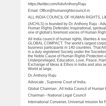
https://twitter.com/AdvAnthonyRaju
Email: Office@humanrightscouncil.in
ALL INDIA COUNCIL OF HUMAN RIGHTS, L
(AICHLS) is founded by Dr. Anthony Raju - Adv
Human Rights Defender, Inspirational, spiritua
one of global's foremost voices of Human Right
All India council of human rights, liberties &
GLOBAL COMPACT. The world's largest corporate
business participants in 140 countries. That Al
is a duly registered Society under the Societie
the Noble Cause of Human Rights Protection an
Underprivileged, Education, Love, Peace, Harm
Exchange of Ideas & Ethos in India and also am
World at large.
Dr. Anthony Raju
Advocate , Supreme Court of India.
Global Chairman , All India Council of Human R
Chairman - National Legal Council
International Convener, Universal mission fo