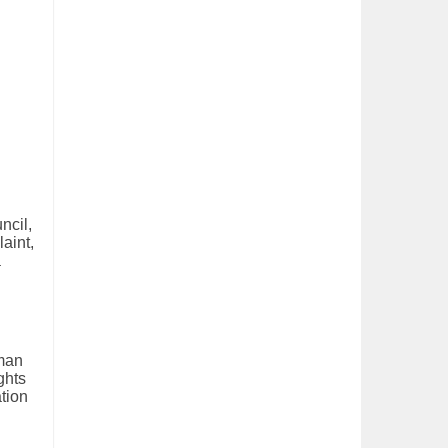
ncil,
aint,
a
man
ghts
tion