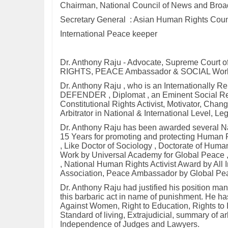
Chairman, National Council of News and Broa
Secretary General : Asian Human Rights Coun
International Peace keeper
Dr. Anthony Raju - Advocate, Supreme Court o
RIGHTS, PEACE Ambassador & SOCIAL Worker a
Dr. Anthony Raju , who is an Internationa
DEFENDER , Diplomat , an Eminent Social Refo
Constitutional Rights Activist, Motivator, Ch
Arbitrator in National & International Level, L
Dr. Anthony Raju has been awarded several Nat
15 Years for promoting and protecting Human
, Like Doctor of Sociology , Doctorate of Huma
Work by Universal Academy for Global Peace ,
, National Human Rights Activist Award by Al
Association, Peace Ambassador by Global Pea
Dr. Anthony Raju had justified his position ma
this barbaric act in name of punishment. He has
Against Women, Right to Education, Rights to 
Standard of living, Extrajudicial, summary of arb
Independence of Judges and Lawyers.