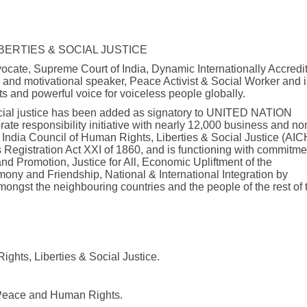
IBERTIES & SOCIAL JUSTICE
ocate, Supreme Court of India, Dynamic Internationally Accredi
l and motivational speaker, Peace Activist & Social Worker and i
s and powerful voice for voiceless people globally.
 social justice has been added as signatory to UNITED NATION
 responsibility initiative with nearly 12,000 business and no
l India Council of Human Rights, Liberties & Social Justice (AI
s Registration Act XXI of 1860, and is functioning with commitme
d Promotion, Justice for All, Economic Upliftment of the
ony and Friendship, National & International Integration by
ongst the neighbouring countries and the people of the rest of 
ights, Liberties & Social Justice.
r Peace and Human Rights.