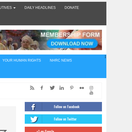
UTIVES
DAILY HEADLINES
DONATE
1
YOUR HUMAN RIGHTS
NHRC NEWS
ed,
of
Follow on Facebook
ंट
Follow on Twitter
firms
+1 on Google