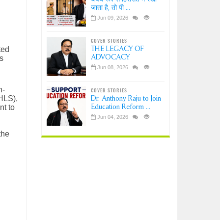
जाता है, तो पी ...
Jun 09, 2026
COVER STORIES
THE LEGACY OF
ted
ADVOCACY
s
Jun 08, 2026
n-
COVER STORIES
CHLS),
Dr. Anthony Raju to Join
Education Reform ...
nt to
Jun 04, 2026
the