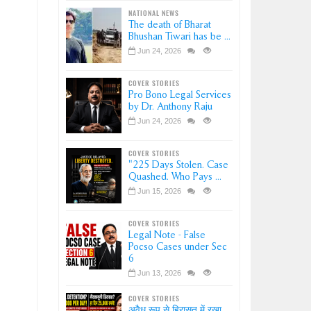
NATIONAL NEWS
The death of Bharat
Bhushan Tiwari has be ...
Jun 24, 2026
COVER STORIES
Pro Bono Legal Services
by Dr. Anthony Raju
Jun 24, 2026
COVER STORIES
"225 Days Stolen. Case
Quashed. Who Pays ...
Jun 15, 2026
COVER STORIES
Legal Note - False
Pocso Cases under Sec
6
Jun 13, 2026
COVER STORIES
अवैध रूप से हिरासत में रखा