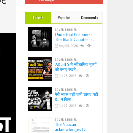
ेट
 इंडिया
Dr.
Latest
Popular
Comments
ation-
?
COVER STORIES
ice-
Undertrial Prisoners:
sion
The Black Chapter o ...
Aug 04, 2026
COVER STORIES
AICHLS ने संवैधानिक मूल्यों
को बनाए रखने ...
Jul 23, 2026
COVER STORIES
मेरी सबसे बड़ी कमी शायद यही
है... मैं किस ...
Jul 17, 2026
COVER STORIES
The Vatican
acknowledges Dr.