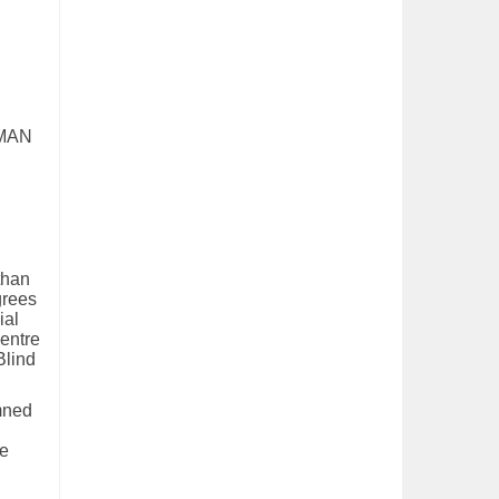
UMAN
than
grees
ial
entre
Blind
emned
te