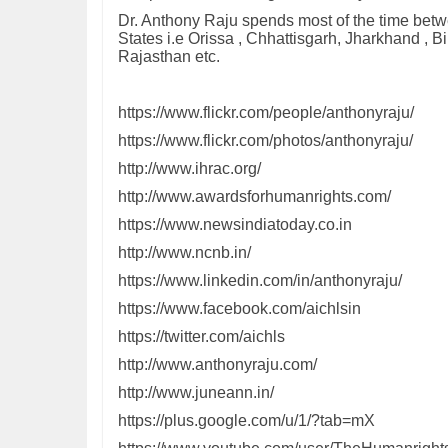
Dr. Anthony Raju spends most of the time betwee
States i.e Orissa , Chhattisgarh, Jharkhand , B
Rajasthan etc.
https://www.flickr.com/people/anthonyraju/
https://www.flickr.com/photos/anthonyraju/
http://www.ihrac.org/
http://www.awardsforhumanrights.com/
https://www.newsindiatoday.co.in
http://www.ncnb.in/
https://www.linkedin.com/in/anthonyraju/
https://www.facebook.com/aichlsin
https://twitter.com/aichls
http://www.anthonyraju.com/
http://www.juneann.in/
https://plus.google.com/u/1/?tab=mX