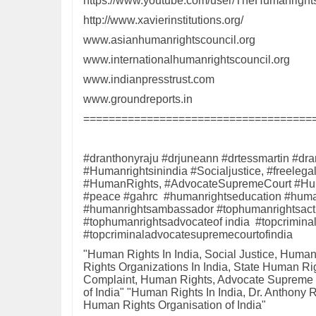
https://www.youtube.com/user/TheHumanrights
http://www.xavierinstitutions.org/
www.asianhumanrightscouncil.org
www.internationalhumanrightscouncil.org
www.indianpresstrust.com
www.groundreports.in
====================================
#dranthonyraju #drjuneann #drtessmartin #d
#Humanrightsinindia #Socialjustice, #freele
#HumanRights, #AdvocateSupremeCourt #Hu
#peace #gahrc #humanrightseducation #humanr
#humanrightsambassador #tophumanrightsactivi
#tophumanrightsadvocateof india #topcrimin
#topcriminaladvocatesupremecourtofindia
"Human Rights In India, Social Justice, Hu
Rights Organizations In India, State Human 
Complaint, Human Rights, Advocate Supreme 
of India" "Human Rights In India, Dr. Anthon
Human Rights Organisation of India"