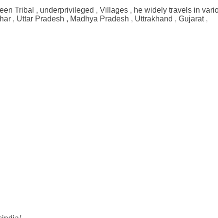
n Tribal , underprivileged , Villages , he widely travels in vari
ihar , Uttar Pradesh , Madhya Pradesh , Uttrakhand , Gujarat ,