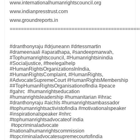
www.internationalhumanrightscouncil.org
www.indianpresstrust.com
www.groundreports.in
==============================================
#dranthonyraju #drjuneann #drtessmartin
#drameenaali #aparathapa, #sandeepmarwah,
#Tophumanrightscouncil, #Humanrightsinindia
#Socialjustice, #freelegalhelp
#HumanRightsOrganizationsInIndia,
#HumanRightsComplaint, #HumanRights,
#AdvocateSupremeCourt #HumanRightsMembership
##TopHumanRightsOrganisationofIndia #peace
#gahrc #humanrightseducation
#humanrightsleadership #humanitarian #ihrac
#dranthonyraju #aichls #humanrightsambassador
#tophumanrightsactivistofindia #motivationalspeaker
#inspirationalspeaker #nhrc
#tophumanrightsadvocateof india
#topcriminaladvocate
#nationalhumanrightscommission
#topcriminaladvocatesupremecourtofindia