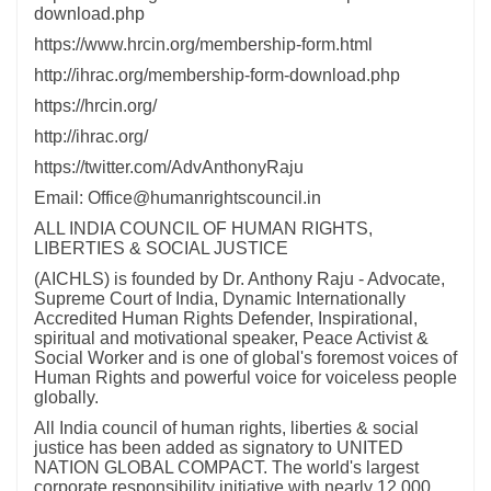
download.php
https://www.hrcin.org/membership-form.html
http://ihrac.org/membership-form-download.php
https://hrcin.org/
http://ihrac.org/
https://twitter.com/AdvAnthonyRaju
Email: Office@humanrightscouncil.in
ALL INDIA COUNCIL OF HUMAN RIGHTS,
LIBERTIES & SOCIAL JUSTICE
(AICHLS) is founded by Dr. Anthony Raju - Advocate,
Supreme Court of India, Dynamic Internationally
Accredited Human Rights Defender, Inspirational,
spiritual and motivational speaker, Peace Activist &
Social Worker and is one of global's foremost voices of
Human Rights and powerful voice for voiceless people
globally.
All India council of human rights, liberties & social
justice has been added as signatory to UNITED
NATION GLOBAL COMPACT. The world's largest
corporate responsibility initiative with nearly 12,000