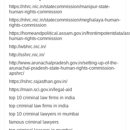
https://nhrc.nic.in/statecommission/manipur-state-
human-rights-commission
https://nhrc.nic.in/statecommission/meghalaya-human-
rights-commission
https://homeandpolitical.assam.gov.in/frontimpotentdata/a
human-rights-commission
http://wbhrc.nic.in/
http://sshrc.nic.in/
http://www.arunachalpradesh.gov.in/setting-up-of-the-
arunachal-pradesh-state-human-rights-commission-
apshrc/
https://rshrc.rajasthan.gov.in/
https://main.sci.gov.in/legal-aid
top 10 criminal law firms in india
top criminal law firms in india
top 10 criminal lawyers in mumbai
famous criminal lawyers