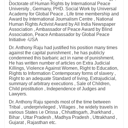
Doctorate of Human Rights by International Peace
University , Germany, PHD. Social Work by Universal
Academy for Global Peace , Life time membership and
Award by International Journalism Centre , National
Human Rights Activist Award by All India Newspaper
Association , Ambassador of Peace Award by Blind
Association, Peace Ambassador by Global Peace
Initiative -USA
Dr. Anthony Raju had justified his position many times
against the capital punishment , he has publicly
condemned this barbaric act in name of punishment.
He has written number of articles on Extra Judicial
Killings, Violence Against Women, Right to Education,
Rights to Information Contemporary forms of slavery ,
Right to an adequate Standard of living, Extrajudicial,
summary of arbitrary executions , Sale of Children,
Child prostitution , Independence of Judges and
Lawyers.
Dr. Anthony Raju spends most of the time between
Tribal , underprivileged , Villages , he widely travels in
various States i.e Orissa , Chhattisgarh, Jharkhand ,
Bihar , Uttar Pradesh , Madhya Pradesh , Uttrakhand ,
Gujarat , Rajasthan etc.