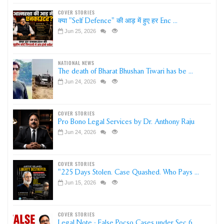
COVER STORIES
क्या "Self Defence" की आड़ में हुए हर Enc ...
Jun 25, 2026
NATIONAL NEWS
The death of Bharat Bhushan Tiwari has be ...
Jun 24, 2026
COVER STORIES
Pro Bono Legal Services by Dr. Anthony Raju
Jun 24, 2026
COVER STORIES
"225 Days Stolen. Case Quashed. Who Pays ...
Jun 15, 2026
COVER STORIES
Legal Note - False Pocso Cases under Sec 6