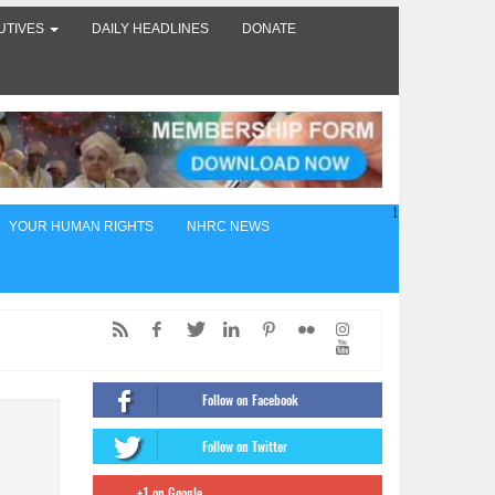
UTIVES
DAILY HEADLINES
DONATE
1
YOUR HUMAN RIGHTS
NHRC NEWS
ed,
of
Follow on Facebook
ंट
Follow on Twitter
firms
+1 on Google