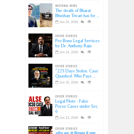
NATIONAL NEWS
The death of Bharat
Bhushan Tiwari has be ...
Jun 24, 2026
COVER STORIES
Pro Bono Legal Services
by Dr. Anthony Raju
Jun 24, 2026
COVER STORIES
"225 Days Stolen. Case
Quashed. Who Pays ...
Jun 15, 2026
COVER STORIES
Legal Note - False
Pocso Cases under Sec
6
Jun 13, 2026
COVER STORIES
अवैध रूप से हिरासत में रखा