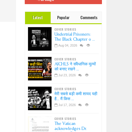
 इंडिया
Dr.
Latest
Popular
Comments
ation-
?
COVER STORIES
ice-
Undertrial Prisoners:
sion
The Black Chapter o ...
Aug 04, 2026
COVER STORIES
AICHLS ने संवैधानिक मूल्यों
को बनाए रखने ...
Jul 23, 2026
COVER STORIES
मेरी सबसे बड़ी कमी शायद यही
है... मैं किस ...
Jul 17, 2026
COVER STORIES
The Vatican
acknowledges Dr.